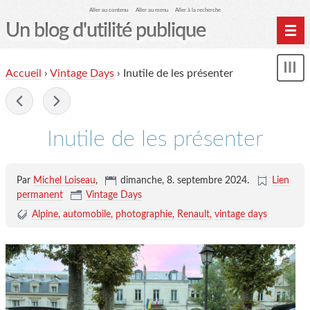
Aller au contenu
Aller au menu
Aller à la recherche
Un blog d'utilité publique
Contactez-moi
Accueil
›
Vintage Days
›
Inutile de les présenter
Mon
le Glob qui nuisait grave
le
me
-
site officiel
Page de liens
Inutile de les présenter
le blog des origines
Par
Michel Loiseau
,
dimanche, 8. septembre 2024
.
Lien
permanent
Vintage Days
Alpine
automobile
photographie
Renault
vintage days