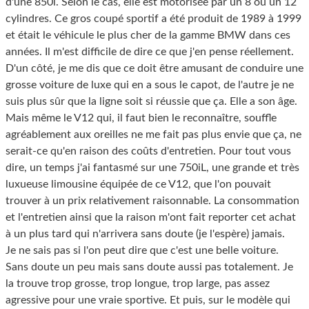
d'une 850i. Selon le cas, elle est motorisée par un 8 ou un 12
cylindres. Ce gros coupé sportif a été produit de 1989 à 1999
et était le véhicule le plus cher de la gamme BMW dans ces
années. Il m'est difficile de dire ce que j'en pense réellement.
D'un côté, je me dis que ce doit être amusant de conduire une
grosse voiture de luxe qui en a sous le capot, de l'autre je ne
suis plus sûr que la ligne soit si réussie que ça. Elle a son âge.
Mais même le V12 qui, il faut bien le reconnaître, souffle
agréablement aux oreilles ne me fait pas plus envie que ça, ne
serait-ce qu'en raison des coûts d'entretien. Pour tout vous
dire, un temps j'ai fantasmé sur une 750iL, une grande et très
luxueuse limousine équipée de ce V12, que l'on pouvait
trouver à un prix relativement raisonnable. La consommation
et l'entretien ainsi que la raison m'ont fait reporter cet achat
à un plus tard qui n'arrivera sans doute (je l'espère) jamais.
Je ne sais pas si l'on peut dire que c'est une belle voiture.
Sans doute un peu mais sans doute aussi pas totalement. Je
la trouve trop grosse, trop longue, trop large, pas assez
agressive pour une vraie sportive. Et puis, sur le modèle qui