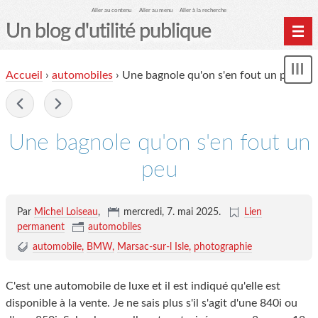
Aller au contenu
Aller au menu
Aller à la recherche
Un blog d'utilité publique
Contactez-moi
Accueil
›
automobiles
›
Une bagnole qu'on s'en fout un peu
Mon
le Glob qui nuisait grave
le
me
-
site officiel
Page de liens
Une bagnole qu'on s'en fout un
le blog des origines
peu
Par
Michel Loiseau
,
mercredi, 7. mai 2025
.
Lien
permanent
automobiles
automobile
BMW
Marsac-sur-l Isle
photographie
C'est une automobile de luxe et il est indiqué qu'elle est
disponible à la vente. Je ne sais plus s'il s'agit d'une 840i ou