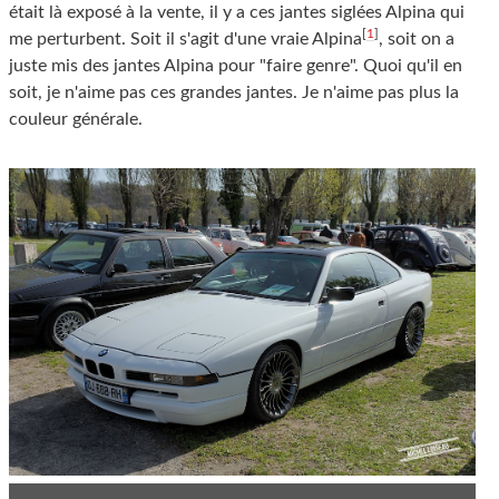
était là exposé à la vente, il y a ces jantes siglées Alpina qui
[
1
]
me perturbent. Soit il s'agit d'une vraie Alpina
, soit on a
juste mis des jantes Alpina pour "faire genre". Quoi qu'il en
soit, je n'aime pas ces grandes jantes. Je n'aime pas plus la
couleur générale.