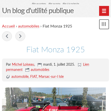
Aller au contenu
Aller au menu
Aller à la recherche
Un blog d'utilité publique
Contactez-moi
Accueil
›
automobiles
›
Fiat Monza 1925
Mon
le Glob qui nuisait grave
le
me
-
site officiel
Page de liens
Fiat Monza 1925
le blog des origines
Par
Michel Loiseau
,
mardi, 1. juillet 2025
.
Lien
permanent
automobiles
automobile
FIAT
Marsac-sur-l Isle