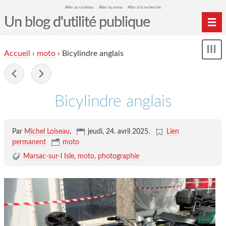
Aller au contenu
Aller au menu
Aller à la recherche
Un blog d'utilité publique
Contactez-moi
Accueil
›
moto
›
Bicylindre anglais
Mon
le Glob qui nuisait grave
le
me
-
site officiel
Page de liens
Bicylindre anglais
le blog des origines
Par
Michel Loiseau
,
jeudi, 24. avril 2025
.
Lien
permanent
moto
Marsac-sur-l Isle
moto
photographie