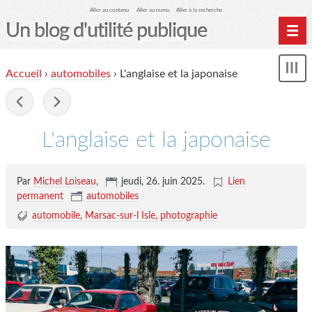
Aller au contenu
Aller au menu
Aller à la recherche
Un blog d'utilité publique
Contactez-moi
Accueil
›
automobiles
›
L'anglaise et la japonaise
Mon
le Glob qui nuisait grave
le
me
-
site officiel
Page de liens
L'anglaise et la japonaise
le blog des origines
Par
Michel Loiseau
,
jeudi, 26. juin 2025
.
Lien
permanent
automobiles
automobile
Marsac-sur-l Isle
photographie