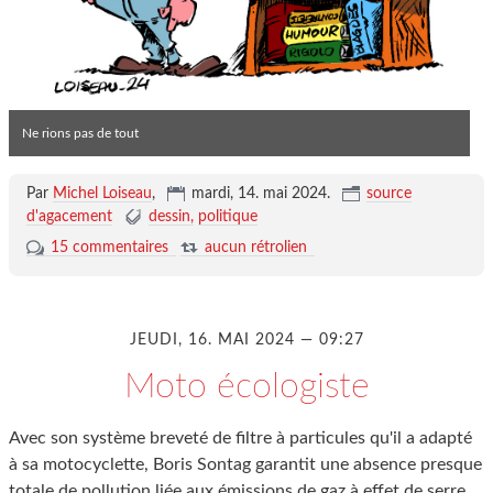
Ne rions pas de tout
Par
Michel Loiseau
,
mardi, 14. mai 2024
.
source
d'agacement
dessin
politique
15 commentaires
aucun rétrolien
JEUDI, 16. MAI 2024 — 09:27
Moto écologiste
Avec son système breveté de filtre à particules qu'il a adapté
à sa motocyclette, Boris Sontag garantit une absence presque
totale de pollution liée aux émissions de gaz à effet de serre