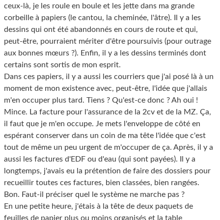
ceux-là, je les roule en boule et les jette dans ma grande
corbeille à papiers (le cantou, la cheminée, l'âtre). Il y a les
dessins qui ont été abandonnés en cours de route et qui,
peut-être, pourraient mériter d'être poursuivis (pour outrage
aux bonnes mœurs ?). Enfin, il y a les dessins terminés dont
certains sont sortis de mon esprit.
Dans ces papiers, il y a aussi les courriers que j'ai posé là à un
moment de mon existence avec, peut-être, l'idée que j'allais
m'en occuper plus tard. Tiens ? Qu'est-ce donc ? Ah oui !
Mince. La facture pour l'assurance de la 2cv et de la MZ. Ça,
il faut que je m'en occupe. Je mets l'enveloppe de côté en
espérant conserver dans un coin de ma tête l'idée que c'est
tout de même un peu urgent de m'occuper de ça. Après, il y a
aussi les factures d'EDF ou d'eau (qui sont payées). Il y a
longtemps, j'avais eu la prétention de faire des dossiers pour
recueillir toutes ces factures, bien classées, bien rangées.
Bon. Faut-il préciser quel le système ne marche pas ?
En une petite heure, j'étais à la tête de deux paquets de
feuilles de papier plus ou moins organisés et la table