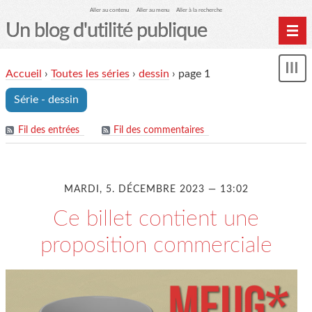
Aller au contenu
Aller au menu
Aller à la recherche
Un blog d'utilité publique
Contactez-moi
Accueil
›
Toutes les séries
›
dessin
›
page 1
Mon
le Glob qui nuisait grave
le
Série - dessin
me
site officiel
Page de liens
Fil des entrées
Fil des commentaires
le blog des origines
MARDI, 5. DÉCEMBRE 2023 — 13:02
Ce billet contient une
proposition commerciale