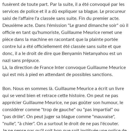
fusèrent de toute part. Par la suite, il a été convoqué par les
services de police et il a dû expliquer sa blague. Le procureur
saisi de l'affaire l'a classée sans suite. Fin du premier acte.
Deuxième acte. Dans l'émission "Le grand dimanche soir" où il
officie en tant qu'humoriste, Guillaume Meurice remet une
pièce dans la machine en racontant que la plainte portée
contre lui a été officiellement été classée sans suite et que
donc, il a le droit de dire que Benyamin Netanyahou est un
nazi sans prépuce.
Là, la direction de France Inter convoque Guillaume Meurice
qui est mis à pied en attendant de possibles sanctions.
Bon. Nous en sommes là. Guillaume Meurice a écrit un livre
qui se vend bien et retrace cette histoire. On peut ne pas
apprécier Guillaume Meurice, ne pas goûter son humour, le
considérer comme "trop de gauche" ou "pas impartial" ou
"pas drôle". On peut juger sa blague comme "mauvaise",
"nulle", "à chier". On a surtout le droit de ne pas l'écouter.
Je ne pense pas qu'il soit bon que soit instituée une police de