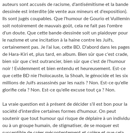
auteurs sont accusés de racisme, d'antisémitisme et la bande
dessinée est interdite (de vente aux mineurs et d'exposition).
Ils sont jugés coupables. Que l'humour de Gourio et Vuillemin
soit notoirement de mauvais goût, cela ne fait pas l'ombre
d'un doute. Que cette bande-dessinée soit un plaidoyer pour
le nazisme et une incitation à la haine contre les Juifs,
certainement pas. Je l'ai lue, cette BD. D'abord dans les pages
de Hara-Kiri et, plus tard, en album. Bien sûr que c'est crade,
bien sûr que c'est outrancier, bien sûr que c'est de l'humour
noir ! Evidemment et bien entendu et heureusement. Est-ce
que cette BD nie l'holocauste, la Shoah, le génocide et les six
millions de Juifs assassinés par les nazis ? Non. Est-ce qu'elle
glorifie cela ? Non. Est-ce qu'elle excuse tout ça ? Non.
La vraie question est à présent de décider s'il est bon pour la
société d'interdire certaines formes d'humour. On peut
soutenir que tout humour qui risque de déplaire à un individu
ou à un groupe humain, de stigmatiser, de se moquer est
susceptible de créer mécontentement et colère et que cela