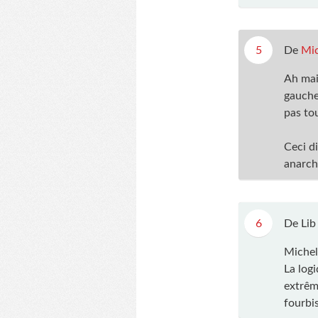
5
De
Mic
Ah mais
gauche
pas to
Ceci di
anarchi
6
De Lib
Michel,
La log
extrême
fourbis