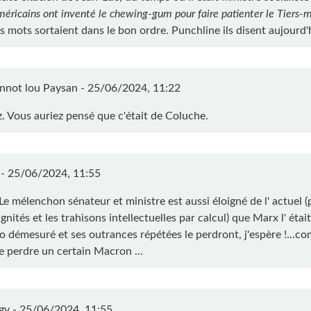
méricains ont inventé le chewing-gum pour faire patienter le Tiers-
s mots sortaient dans le bon ordre. Punchline ils disent aujourd'
nnot lou Paysan -
25/06/2024, 11:22
. Vous auriez pensé que c'était de Coluche.
 -
25/06/2024, 11:55
e mélenchon sénateur et ministre est aussi éloigné de l' actuel (
ignités et les trahisons intellectuelles par calcul) que Marx l' était
o démesuré et ses outrances répétées le perdront, j'espère !...co
de perdre un certain Macron ...
gy -
25/06/2024, 11:55