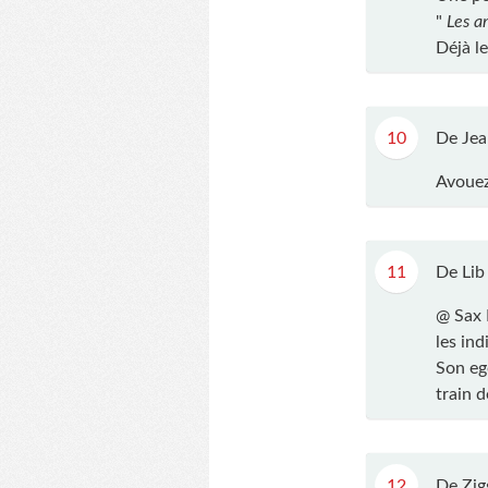
"
Les a
Déjà le
10
De Jea
Avouez
11
De Lib
@ Sax L
les ind
Son eg
train 
12
De Zig