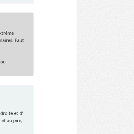
extrême
naires. Faut
 ou
droite et d'
 et au pire,