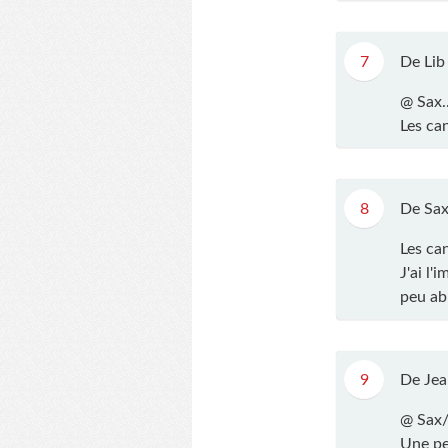
7
De Lib
@ Sax.
Les ca
8
De Sax
Les ca
J'ai l
peu abu
9
De Jea
@ Sax/
Une pet