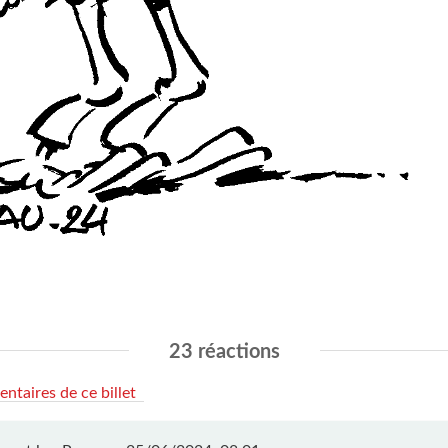
23 réactions
ntaires de ce billet