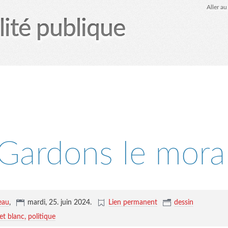
Aller a
lité publique
tez-moi
le Glob qui nuisait grave
site officiel
Page
Gardons le mora
eau
,
mardi, 25. juin 2024
.
Lien permanent
dessin
 et blanc
politique