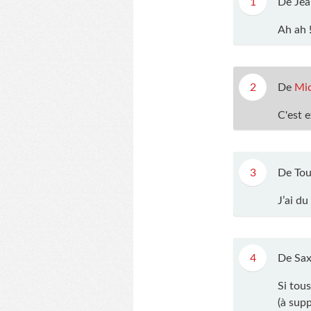
1
De Jea
Ah ah 
2
De
Mic
C'est e
3
De Tou
J’ai du
4
De Sax
Si tous
(à sup