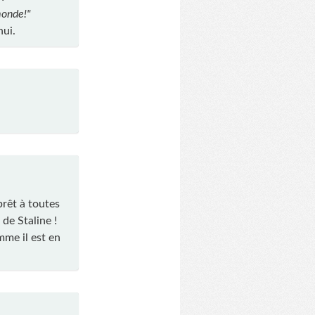
monde!"
hui.
prêt à toutes
 de Staline !
mme il est en