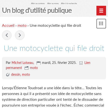
Aller au contenu
Aller au menu
Aller à la recherche
Un blog d'utilité publique
Contactez-moi
Accueil
›
moto
›
Une motocyclette qui file droit
Mon
le Glob qui nuisait grave
le
me
-
site officiel
Page de liens
Une motocyclette qui file droit
le blog des origines
Par
Michel Loiseau
,
mardi, 25. février 2025
.
Lien
permanent
moto
dessin
moto
Lorsqu'Étienne Toudroat a une idée dans la tête… Toutes les
personnes à qui il a présenté son idée de motocyclette sans
système de direction particulier ont tenté de le dissuader de
poursuivre son entreprise vouée à l'échec. Échec commercial