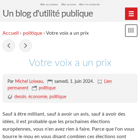
Aller au contenu
Aller au menu
Aller à la recherche
Un blog d'utilité publique
Contactez-moi
Accueil
›
politique
›
Votre voix a un prix
Mon
le Glob qui nuisait grave
le
me
-
site officiel
Page de liens
Votre voix a un prix
le blog des origines
Par
Michel Loiseau
,
samedi, 1. juin 2024
.
Lien
permanent
politique
dessin
économie
politique
Sauf à être militant, sauf à avoir un avis, sauf à avoir des
idées, il est probable que les prochaines élections
européennes, vous n'en avez rien à faire. Parce que l'on vous
bourre le mou en vous disant combien ces élections sont