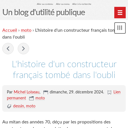
Aller au contenu
Aller au menu
Aller à la recherche
Un blog d'utilité publique
Contactez-moi
Accueil
›
moto
›
L'histoire d'un constructeur français tombé
Mon
le Glob qui nuisait grave
le
dans l'oubli
me
site officiel
-
Page de liens
L'histoire d'un constructeur
le blog des origines
français tombé dans l'oubli
Par
Michel Loiseau
,
dimanche, 29. décembre 2024
.
Lien
permanent
moto
dessin
moto
Au mitan des années 70, déçu par les propositions des