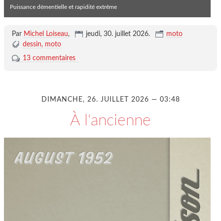
Puissance démentielle et rapidité extrême
Par
Michel Loiseau
,
jeudi, 30. juillet 2026
.
moto
dessin
moto
13 commentaires
DIMANCHE, 26. JUILLET 2026 — 03:48
À l'ancienne