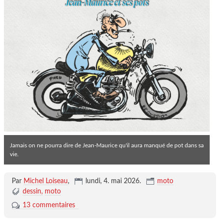
Jamais on ne pourra dire de Jean-Maurice qu'il aura manqué de pot dans sa
vie.
Par
Michel Loiseau
,
lundi, 4. mai 2026
.
moto
dessin
moto
13 commentaires