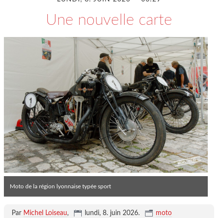
Une nouvelle carte
Moto de la région lyonnaise typée sport
Par
Michel Loiseau
,
lundi, 8. juin 2026
.
moto