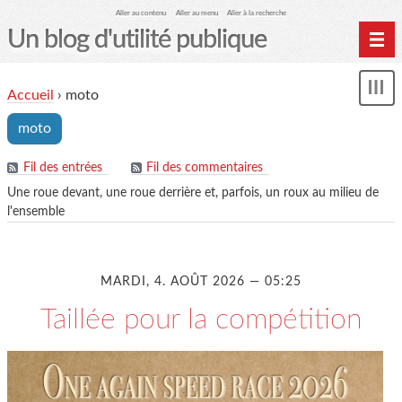
Aller au contenu
Aller au menu
Aller à la recherche
Un blog d'utilité publique
Contactez-moi
Accueil
›
moto
Mon
le Glob qui nuisait grave
le
moto
me
site officiel
Page de liens
Fil des entrées
Fil des commentaires
Une roue devant, une roue derrière et, parfois, un roux au milieu de
le blog des origines
l'ensemble
MARDI, 4. AOÛT 2026 — 05:25
Taillée pour la compétition