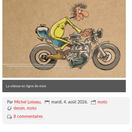
La vitesse en ligne de mire
Par
Michel Loiseau
,
mardi, 4. août 2026
.
moto
dessin
moto
8 commentaires