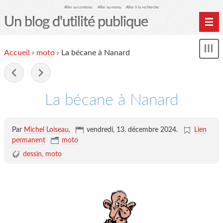
Aller au contenu
Aller au menu
Aller à la recherche
Un blog d'utilité publique
Contactez-moi
Accueil
›
moto
›
La bécane à Nanard
Mon
le Glob qui nuisait grave
le
me
-
site officiel
Page de liens
La bécane à Nanard
le blog des origines
Par
Michel Loiseau
,
vendredi, 13. décembre 2024
.
Lien
permanent
moto
dessin
moto