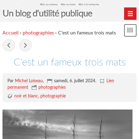
Aller au contenu
Aller au menu
Aller à la recherche
Un blog d'utilité publique
Contactez-moi
Accueil
›
photographies
›
C'est un fameux trois mats
Mon
le Glob qui nuisait grave
le
me
-
site officiel
Page de liens
C'est un fameux trois mats
le blog des origines
Par
Michel Loiseau
,
samedi, 6. juillet 2024
.
Lien
permanent
photographies
noir et blanc
photographie