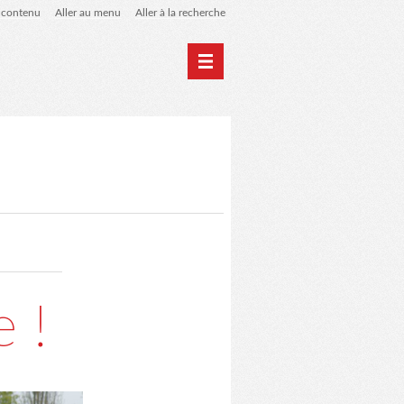
u contenu
Aller au menu
Aller à la recherche
 de liens
le blog des origines
 !