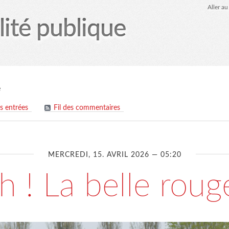
Aller a
lité publique
tez-moi
le Glob qui nuisait grave
site officiel
Page
e
es entrées
Fil des commentaires
MERCREDI, 15. AVRIL 2026 — 05:20
h ! La belle rouge