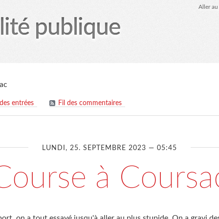
Aller a
lité publique
tez-moi
le Glob qui nuisait grave
site officiel
Page
ac
 des entrées
Fil des commentaires
LUNDI, 25. SEPTEMBRE 2023 — 05:45
Course à Coursa
ort, on a tout essayé jusqu'à aller au plus stupide. On a gravi d