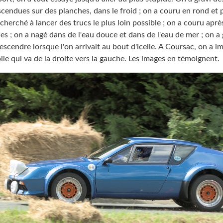
scendues sur des planches, dans le froid ; on a couru en rond et 
 cherché à lancer des trucs le plus loin possible ; on a couru apr
es ; on a nagé dans de l'eau douce et dans de l'eau de mer ; on a
scendre lorsque l'on arrivait au bout d'icelle. A Coursac, on a i
e qui va de la droite vers la gauche. Les images en témoignent.