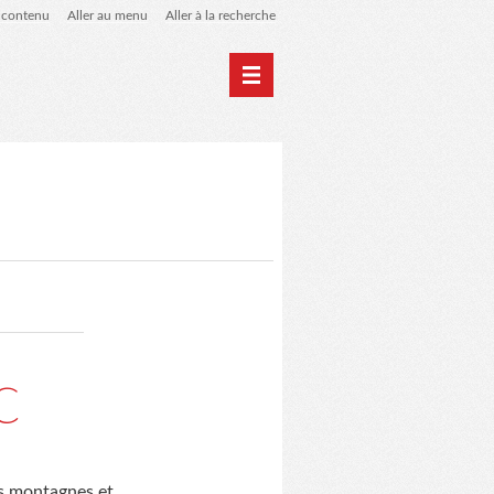
u contenu
Aller au menu
Aller à la recherche
 de liens
le blog des origines
c
es montagnes et