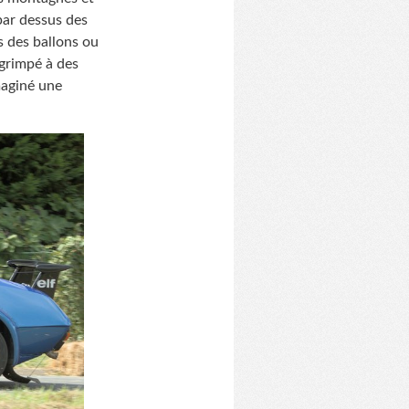
par dessus des
ès des ballons ou
 grimpé à des
maginé une