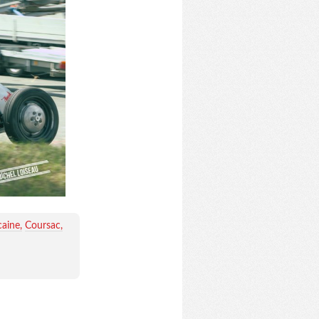
caine
Coursac