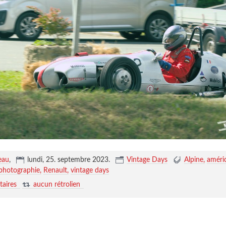
eau
,
lundi, 25. septembre 2023
.
Vintage Days
Alpine
améri
photographie
Renault
vintage days
aires
aucun rétrolien