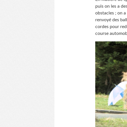
puis on les a de
obstacles ; on a
renvoyé des ball
cordes pour rede
course automobil