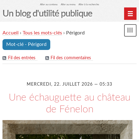
Aller au contenu
Aller au menu
Aller à la recherche
Un blog d'utilité publique
Contactez-moi
Accueil
›
Tous les mots-clés
›
Périgord
Mon
le Glob qui nuisait grave
le
Mot-clé - Périgord
me
site officiel
Page de liens
Fil des entrées
Fil des commentaires
le blog des origines
MERCREDI, 22. JUILLET 2026 — 05:33
Une échauguette au château
de Fénelon