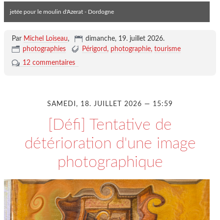
jetée pour le moulin d'Azerat - Dordogne
Par
Michel Loiseau
,
dimanche, 19. juillet 2026
.
photographies
Périgord
photographie
tourisme
12 commentaires
SAMEDI, 18. JUILLET 2026 — 15:59
[Défi] Tentative de
détérioration d'une image
photographique