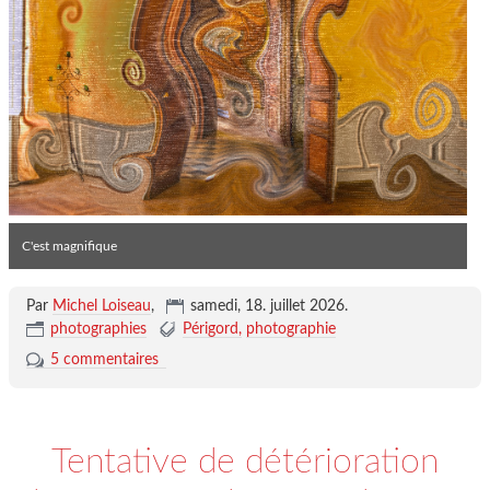
C'est magnifique
Par
Michel Loiseau
,
samedi, 18. juillet 2026
.
photographies
Périgord
photographie
5 commentaires
Tentative de détérioration