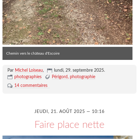
Chemin vers le château d'Escoire
Par
Michel Loiseau
,
lundi, 29. septembre 2025
.
photographies
Périgord
photographie
14 commentaires
JEUDI, 21. AOÛT 2025 — 10:16
Faire place nette