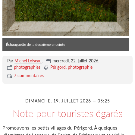
Échauguette de la deuxième enceinte
Par
Michel Loiseau
,
mercredi, 22. juillet 2026
.
photographies
Périgord
photographie
7 commentaires
DIMANCHE, 19. JUILLET 2026 — 05:25
Note pour touristes égarés
Promouvons les petits villages du Périgord. À quelques