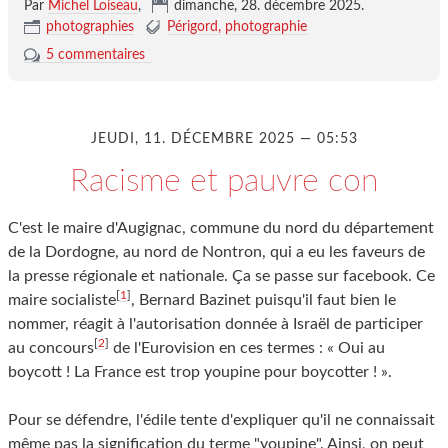
Par
Michel Loiseau
,
dimanche, 28. décembre 2025
.
photographies
Périgord
photographie
5 commentaires
JEUDI, 11. DÉCEMBRE 2025 — 05:53
Racisme et pauvre con
C'est le maire d'Augignac, commune du nord du département
de la Dordogne, au nord de Nontron, qui a eu les faveurs de
la presse régionale et nationale. Ça se passe sur facebook. Ce
[
1
]
maire socialiste
, Bernard Bazinet puisqu'il faut bien le
nommer, réagit à l'autorisation donnée à Israël de participer
[
2
]
au concours
de l'Eurovision en ces termes : « Oui au
boycott ! La France est trop youpine pour boycotter ! ».
Pour se défendre, l'édile tente d'expliquer qu'il ne connaissait
même pas la signification du terme "youpine". Ainsi, on peut