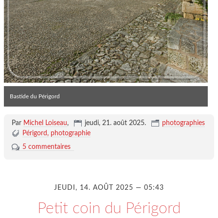
Bastide du Périgord
Par
Michel Loiseau
,
jeudi, 21. août 2025
.
photographies
Périgord
photographie
5 commentaires
JEUDI, 14. AOÛT 2025 — 05:43
Petit coin du Périgord