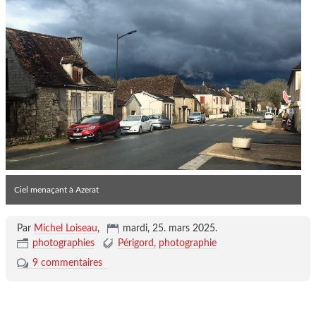
Ciel menaçant à Azerat
Par
Michel Loiseau
,
mardi, 25. mars 2025
.
photographies
Périgord
photographie
9 commentaires