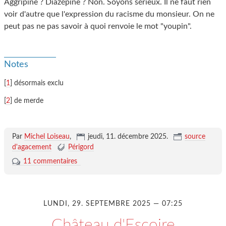
Aggripine ? Diazépine ? Non. Soyons sérieux. Il ne faut rien
voir d'autre que l'expression du racisme du monsieur. On ne
peut pas ne pas savoir à quoi renvoie le mot "youpin".
Notes
[
1
] désormais exclu
[
2
] de merde
Par
Michel Loiseau
,
jeudi, 11. décembre 2025
.
source
d'agacement
Périgord
11 commentaires
LUNDI, 29. SEPTEMBRE 2025 — 07:25
Château d'Escoire