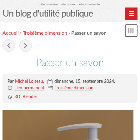
Aller au contenu
Aller au menu
Aller à la recherche
Un blog d'utilité publique
Contactez-moi
Accueil
›
Troisième dimension
›
Passer un savon
Mon
le Glob qui nuisait grave
le
me
-
site officiel
Page de liens
Passer un savon
le blog des origines
Par
Michel Loiseau
,
dimanche, 15. septembre 2024
.
Lien permanent
Troisième dimension
3D
Blender