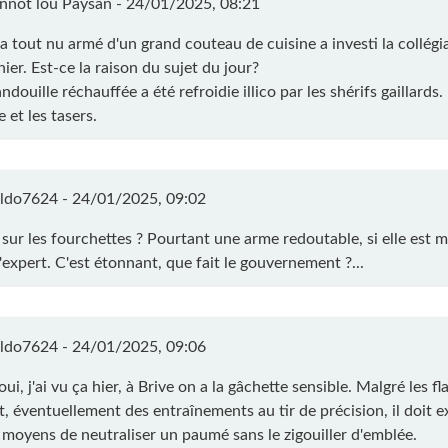
nnot lou Paysan -
24/01/2025, 08:21
a tout nu armé d'un grand couteau de cuisine a investi la collégi
ier. Est-ce la raison du sujet du jour?
ndouille réchauffée a été refroidie illico par les shérifs gaillards
 et les tasers.
ldo7624 -
24/01/2025, 09:02
 sur les fourchettes ? Pourtant une arme redoutable, si elle est 
'expert. C'est étonnant, que fait le gouvernement ?...
ldo7624 -
24/01/2025, 09:06
oui, j'ai vu ça hier, à Brive on a la gâchette sensible. Malgré les fla
t, éventuellement des entraînements au tir de précision, il doit e
 moyens de neutraliser un paumé sans le zigouiller d'emblée.