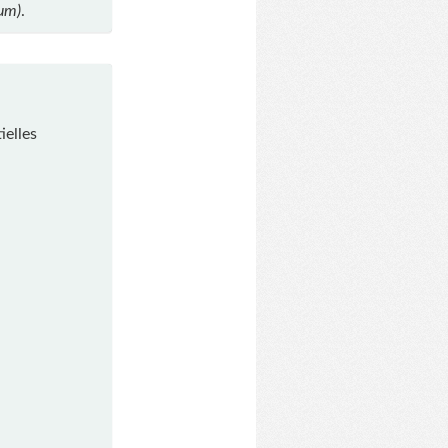
ium)
.
ielles