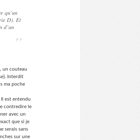
re qu’un
rie D). Et
on d’un
n, un couteau
e). Interdit
pas ma poche
Il est entendu
de contredire le
mener avec un
exact que si je
me serais sans
anches sur une