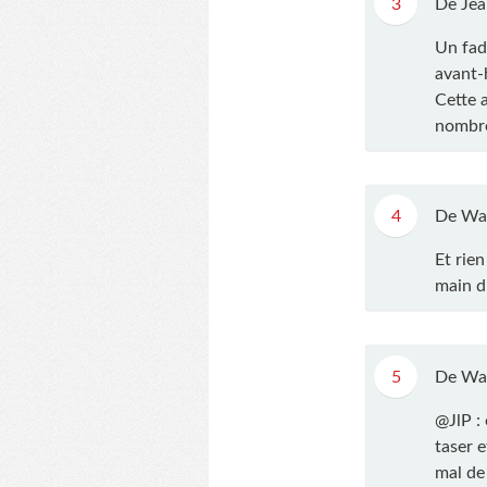
3
De Jea
Un fad
avant-h
Cette a
nombre
4
De Wa
Et rien
main d
5
De Wa
@JlP : 
taser e
mal de