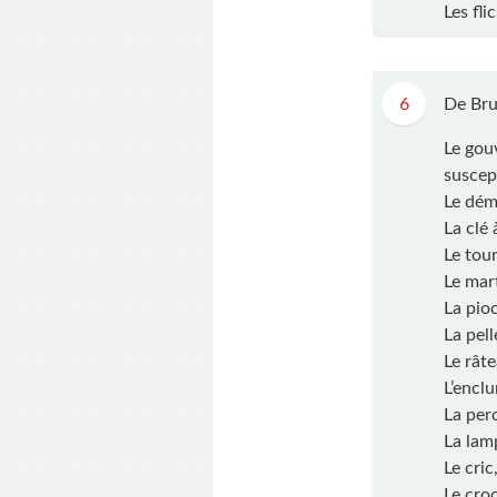
Les fli
6
De Bru
Le gou
suscep
Le dé
La clé 
Le tou
Le mart
La pio
La pell
Le rât
L’encl
La perc
La lam
Le cric
Le croc