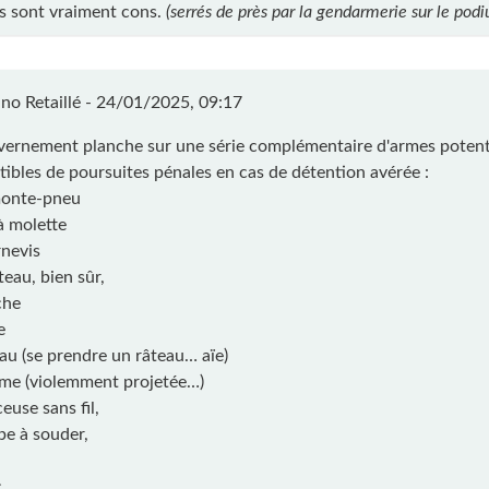
cs sont vraiment cons.
(serrés de près par la gendarmerie sur le pod
no Retaillé -
24/01/2025, 09:17
vernement planche sur une série complémentaire d'armes potent
tibles de poursuites pénales en cas de détention avérée :
monte-pneu
à molette
rnevis
eau, bien sûr,
che
e
eau (se prendre un râteau… aïe)
ume (violemment projetée…)
euse sans fil,
pe à souder,
,
,