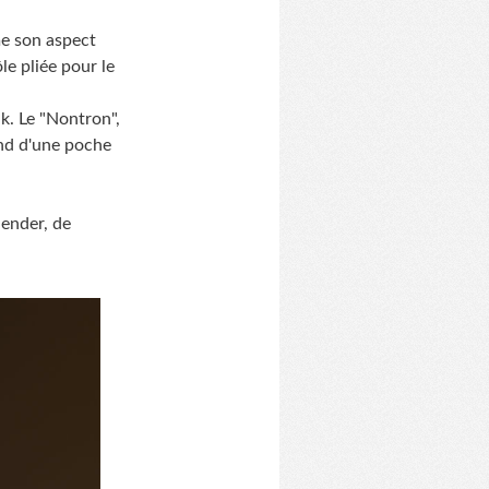
me son aspect
le pliée pour le
k. Le "Nontron",
ond d'une poche
lender, de