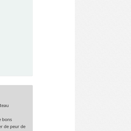
uteau
e bons
ser de peur de