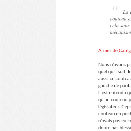
La L
couteau e
cela sans
mécanisme
Armes de Catégor
Nous n'avons pa
quel qu'il soit. 
aussi ce coutea
gauche de pantal
Il est entendu 
qu'un couteau peu
législateur. Cep
couteau en poche
n'avais pas eu c
doute pas bless