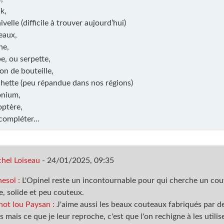
k,
velle (difficile à trouver aujourd’hui)
eaux,
he,
e, ou serpette,
on de bouteille,
hette (peu répandue dans nos régions)
onium,
optère,
 compléter...
hel Loiseau
-
24/01/2025, 09:35
esol :
L'Opinel reste un incontournable pour qui cherche un co
e, solide et peu couteux.
ot lou Paysan :
J'aime aussi les beaux couteaux fabriqués par d
s mais ce que je leur reproche, c'est que l'on rechigne à les utili