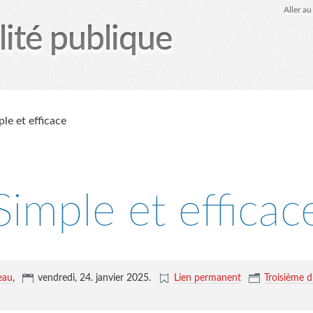
Aller a
lité publique
tez-moi
le Glob qui nuisait grave
site officiel
Page
le et efficace
Simple et efficac
eau
,
vendredi, 24. janvier 2025
.
Lien permanent
Troisième 