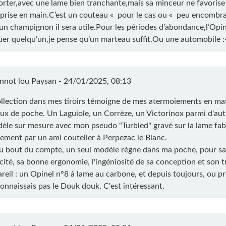
orter,avec une lame bien tranchante,mais sa minceur ne favorise
prise en main.C’est un couteau « pour le cas ou « peu encombra
 un champignon il sera utile.Pour les périodes d’abondance,l’Opin
uer quelqu’un,je pense qu’un marteau suffit.Ou une automobile :-
nnot lou Paysan -
24/01/2025, 08:13
llection dans mes tiroirs témoigne de mes atermoiements en mat
ux de poche. Un Laguiole, un Corrèze, un Victorinox parmi d'au
èle sur mesure avec mon pseudo "Turbled" gravé sur la lame fab
lement par un ami coutelier à Perpezac le Blanc.
u bout du compte, un seul modèle règne dans ma poche, pour sa 
ité, sa bonne ergonomie, l'ingéniosité de sa conception et son 
areil : un Opinel n°8 à lame au carbone, et depuis toujours, ou p
connaissais pas le Douk douk. C'est intéressant.