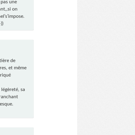
 pas une
nt,,si on
el’s’impose.
))
ière de
tres, et même
riqué
légèreté, sa
tranchant
resque.