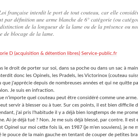
oi française interdit le port de tout couteau, car elle considè
st par définition une arme blanche de 6° catégorie (ou catégo
 distinction de la longueur de la lame ou de la présence ou n
 de blocage de la lame.
ie D (acquisition & détention libres) Service-public.fr
s le droit de porter sur soi, dans sa poche ou dans un sac à mai
Interdit donc les Opinels, les Pradels, les Victorinox (couteau suiss
u que j'apprécie depuis de nombreuses années et qui ne quitte 
on. Je suis en infraction.
que n'importe quel couteau peut être considéré comme une arme. 
t servir à blesser ou à tuer. Sur ces points, il est bien difficile 
endant, j'ai pris l'habitude il y a déjà bien longtemps de me pro
. Ai-je déjà tué ? Non. Je me suis déjà blessé, par contre. Il est 
et Opinel sur moi cette fois là, en 1987 (je m'en souviens), je ne 
é le pouce de la main gauche en tentant de couper de petites br