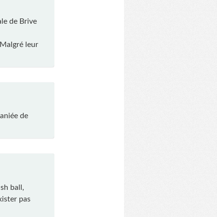
ale de Brive
. Malgré leur
maniée de
sh ball,
xister pas