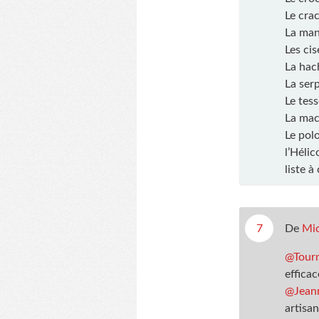
Le crac
La mani
Les cis
La hac
La serp
Le tess
La mac
Le pol
l’Hélic
liste à
7
De
Mic
@Tourn
efficac
@Jeann
artisan