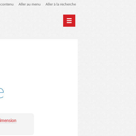
u contenu
Aller au menu
Aller à la recherche
 de liens
le blog des origines
e
dimension