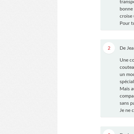
transp
bonne 
croise
Pour t
2
De Jea
Une co
coutea
un mod
spécia
Mais a
compac
sans p
Je ne 