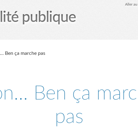
Aller a
lité publique
tez-moi
le Glob qui nuisait grave
site officiel
Page
… Ben ça marche pas
n… Ben ça mar
pas