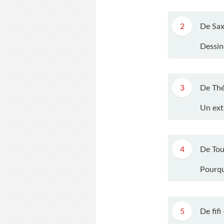
2
De Sax
Dessin
3
De Thé
Un ext
4
De Tou
Pourqu
5
De fifi