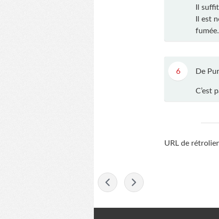
Il suff
Il est 
fumée.
6
De Pur
C’est 
URL de rétrolie
-