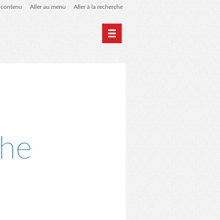
u contenu
Aller au menu
Aller à la recherche
 de liens
le blog des origines
che