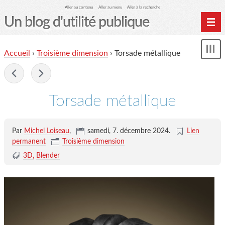
Aller au contenu
Aller au menu
Aller à la recherche
Un blog d'utilité publique
Contactez-moi
Accueil
›
Troisième dimension
›
Torsade métallique
Mon
le Glob qui nuisait grave
le
me
-
site officiel
Page de liens
Torsade métallique
le blog des origines
Par
Michel Loiseau
,
samedi, 7. décembre 2024
.
Lien
permanent
Troisième dimension
3D
Blender