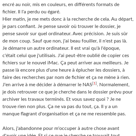
encré au noir, mis en couleurs, en différents formats de
fichier. Il l'a perdu ou égaré.
Hier matin, je me mets donc à la recherche de cela. Au départ,
je pars confiant. Je pense savoir où trouver le dossier, je
pense savoir sur quel ordinateur. Avec précision. Je suis sûr
de mon coup. Sauf que non, j'ai beau fouiller, il n'est pas là.
Je démarre un autre ordinateur. Il est vrai qu'à l'époque,
c'était celui que j'utilisais. J'ai peut-être oublié de copier ces
fichiers sur le nouvel iMac. Ça peut arriver aux meilleurs. Je
passe là encore plus d'une heure à éplucher les dossiers, à
faire des recherches par nom de fichier et ça ne mène à rien.
[
1
]
J'en arrive à me décider à démarrer le NAS
. Normalement,
je dois retrouver ce que je cherche dans le dossier prévu pour
archiver les travaux terminés. Et vous savez quoi ? Je ne
trouve rien non plus. Ça ne va pas du tout, ça. Il y a un
manque flagrant d'organisation et ça ne me ressemble pas.
Alors, j'abandonne pour m'occuper à autre chose avant
d'avoir une idée. Et si ce que je cherche se trouvait tout