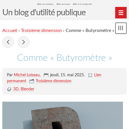
Aller au contenu
Aller au menu
Aller à la recherche
Un blog d'utilité publique
Contactez-moi
Accueil
›
Troisième dimension
›
Comme « Butyromètre »
Mon
le Glob qui nuisait grave
le
me
-
site officiel
Page de liens
Comme « Butyromètre »
le blog des origines
Par
Michel Loiseau
,
jeudi, 15. mai 2025
.
Lien
permanent
Troisième dimension
3D
Blender