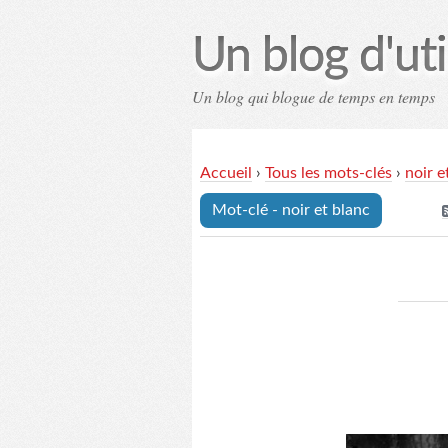
Un blog d'uti
Un blog qui blogue de temps en temps
Contac
Accueil
›
Tous les mots-clés
›
noir e
Mot-clé - noir et blanc