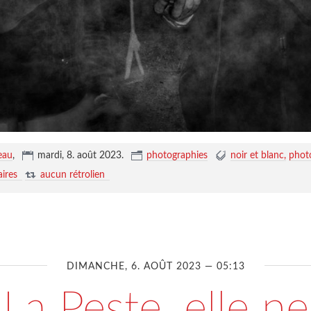
eau
,
mardi, 8. août 2023
.
photographies
noir et blanc
phot
ires
aucun rétrolien
DIMANCHE, 6. AOÛT 2023 — 05:13
La Peste, elle ne