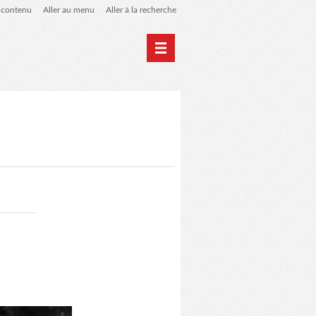
u contenu
Aller au menu
Aller à la recherche
 de liens
le blog des origines