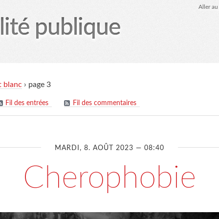
Aller a
lité publique
tez-moi
le Glob qui nuisait grave
site officiel
Page
t blanc
›
page 3
Fil des entrées
Fil des commentaires
MARDI, 8. AOÛT 2023 — 08:40
Cherophobie