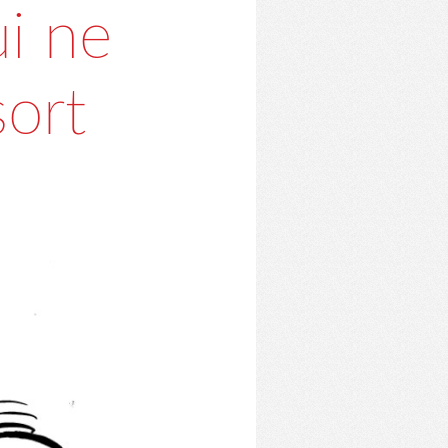
i ne
ort