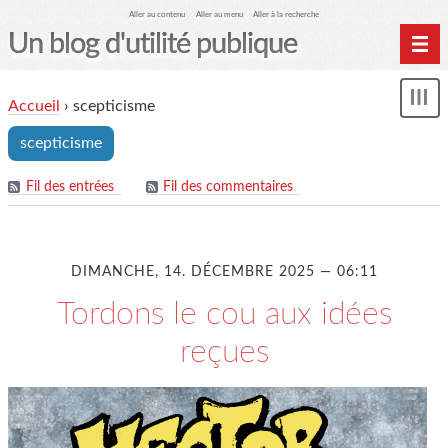
Aller au contenu
Aller au menu
Aller à la recherche
Un blog d'utilité publique
Contactez-moi
Accueil
›
scepticisme
Mon
le Glob qui nuisait grave
le
scepticisme
me
site officiel
Page de liens
Fil des entrées
Fil des commentaires
le blog des origines
DIMANCHE, 14. DÉCEMBRE 2025 — 06:11
Tordons le cou aux idées
reçues