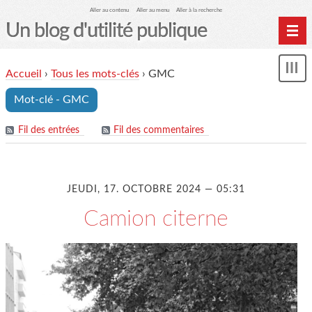
Aller au contenu
Aller au menu
Aller à la recherche
Un blog d'utilité publique
Contactez-moi
Accueil
›
Tous les mots-clés
›
GMC
Mon
le Glob qui nuisait grave
le
Mot-clé - GMC
me
site officiel
Page de liens
Fil des entrées
Fil des commentaires
le blog des origines
JEUDI, 17. OCTOBRE 2024 — 05:31
Camion citerne