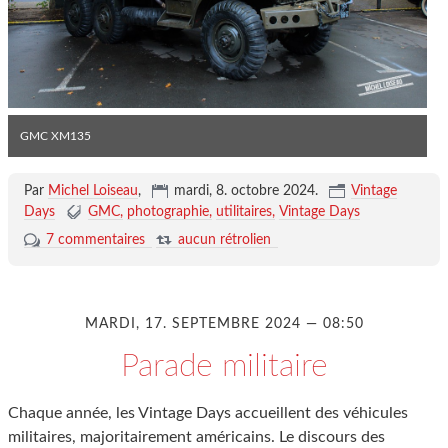
GMC XM135
Par
Michel Loiseau
,
mardi, 8. octobre 2024
.
Vintage
Days
GMC
photographie
utilitaires
Vintage Days
7 commentaires
aucun rétrolien
MARDI, 17. SEPTEMBRE 2024 — 08:50
Parade militaire
Chaque année, les Vintage Days accueillent des véhicules
militaires, majoritairement américains. Le discours des