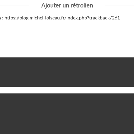
Ajouter un rétrolien
n : https://blog.michel-loiseau.fr/index.php?trackback/261