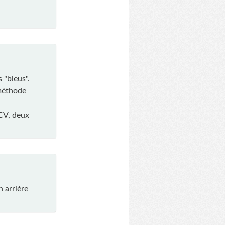
 "bleus".
 méthode
2CV, deux
n arrière