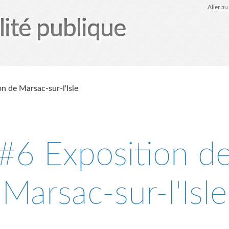
Aller a
lité publique
tez-moi
le Glob qui nuisait grave
site officiel
Page
n de Marsac-sur-l'Isle
#6 Exposition d
Marsac-sur-l'Isle