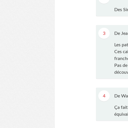
Des Si
3
De Jea
Les pat
Ces ca
franch
Pas de
découv
4
De Wa
Ça fai
équival