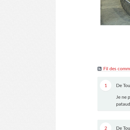
Fil des comme
1
De Tou
Je ne 
pataud
2
De Tou