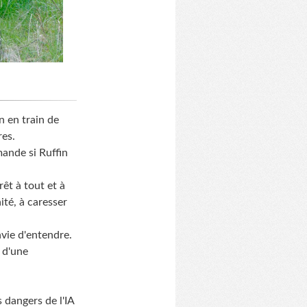
n en train de
res.
mande si Ruffin
rêt à tout et à
ité, à caresser
nvie d'entendre.
e d'une
s dangers de l'IA