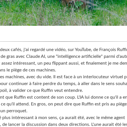
deux cafés, j'ai regardé une vidéo, sur YouTube, de François Ruffi
 de gras avec Claude AI, une "intelligence artificielle" parmi d'aut
 assez intéressant, un peu flippant aussi, et finalement je me de
ns le piège de ces machines.
des machines, avec du vide. Il est face à un interlocuteur virtuel p
our continuer à faire perdre du temps, à aller dans le sens souha
poil, à valider ce que Ruffin veut entendre.
ent que Ruffin est content de son coup. L'IA lui donne ce qu'il a e
e ce qu'il attend. En gros, on peut dire que Ruffin est pris au pièg
 un perroquet.
é plus intéressant à mon sens, ça aurait été, avec le même agent
 de lancer la discussion dans deux directions. L'une aurait été le