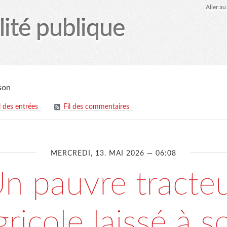
Aller a
lité publique
tez-moi
le Glob qui nuisait grave
site officiel
Page
son
l des entrées
Fil des commentaires
MERCREDI, 13. MAI 2026 — 06:08
n pauvre tracte
gricole laissé à s