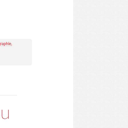
raphie
du