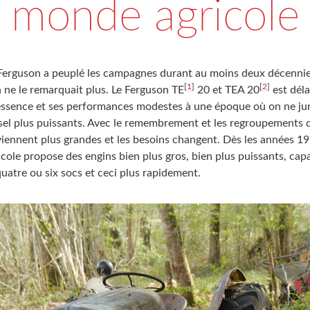
monde agricole
» Ferguson a peuplé les campagnes durant au moins deux décennies.
[
1
]
[
2
]
 ne le remarquait plus. Le Ferguson TE
20 et TEA 20
est déla
ssence et ses performances modestes à une époque où on ne jur
sel plus puissants. Avec le remembrement et les regroupements d
viennent plus grandes et les besoins changent. Dès les années 19
ole propose des engins bien plus gros, bien plus puissants, capa
uatre ou six socs et ceci plus rapidement.