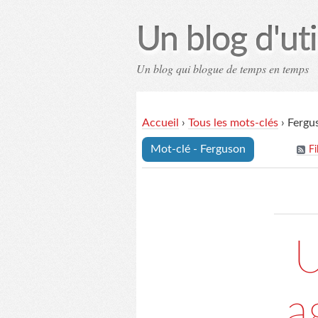
Un blog d'uti
Un blog qui blogue de temps en temps
Contac
Accueil
›
Tous les mots-clés
›
Fergu
Mot-clé - Ferguson
Fi
U
a