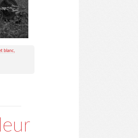
et blanc
leur