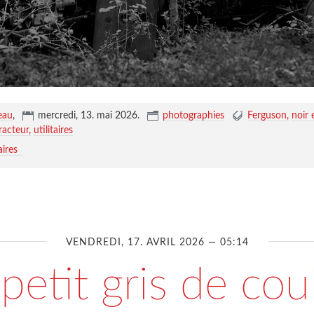
eau
,
mercredi, 13. mai 2026
.
photographies
Ferguson
noir 
racteur
utilitaires
ires
VENDREDI, 17. AVRIL 2026 — 05:14
petit gris de cou