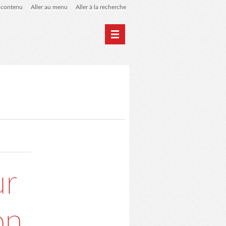
u contenu
Aller au menu
Aller à la recherche
 de liens
le blog des origines
ur
on