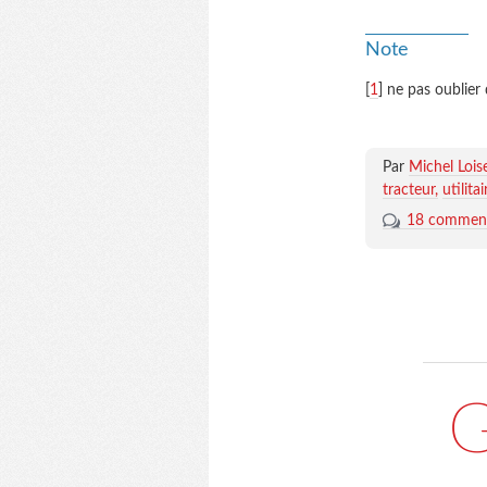
Note
[
1
] ne pas oublie
Par
Michel Lois
tracteur
utilitai
18 comment
G