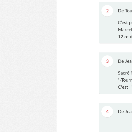
2
De Tou
C’est p
Marcel
12 œuf
3
De Jea
Sacré 
"-Tourn
C'est l
4
De Jea