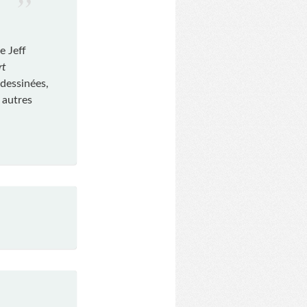
e Jeff
rt
 dessinées,
 autres