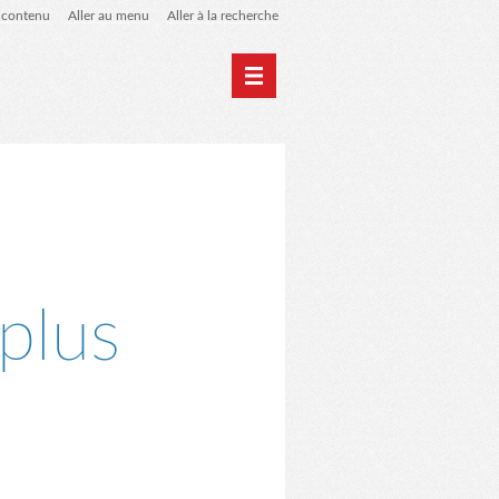
u contenu
Aller au menu
Aller à la recherche
 de liens
le blog des origines
plus