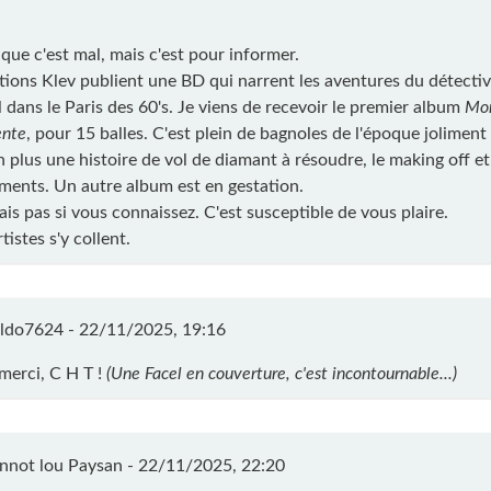
 que c'est mal, mais c'est pour informer.
itions Klev publient une BD qui narrent les aventures du détectiv
 dans le Paris des 60's. Je viens de recevoir le premier album
Mo
nte
, pour 15 balles. C'est plein de bagnoles de l'époque joliment
n plus une histoire de vol de diamant à résoudre, le making off et
ments. Un autre album est en gestation.
ais pas si vous connaissez. C'est susceptible de vous plaire.
rtistes s'y collent.
ldo7624 -
22/11/2025, 19:16
merci, C H T !
(Une Facel en couverture, c'est incontournable...)
nnot lou Paysan -
22/11/2025, 22:20