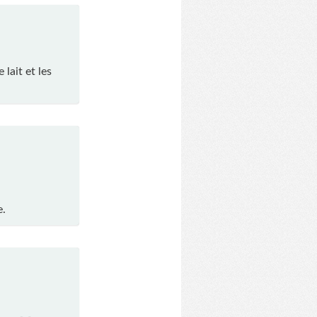
lait et les
e.