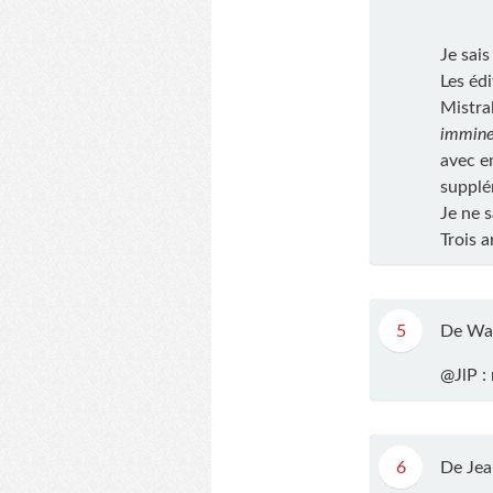
Je sais
Les éd
Mistral
immine
avec e
supplé
Je ne s
Trois a
5
De Wa
@JlP : 
6
De Jea