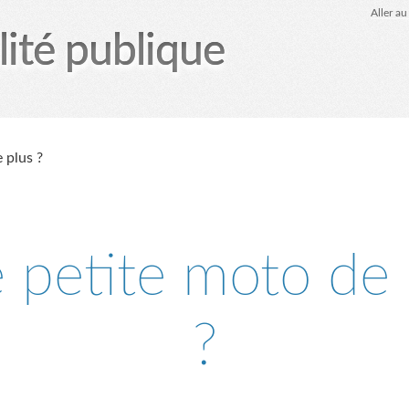
Aller a
lité publique
tez-moi
le Glob qui nuisait grave
site officiel
Page
 plus ?
 petite moto de 
?