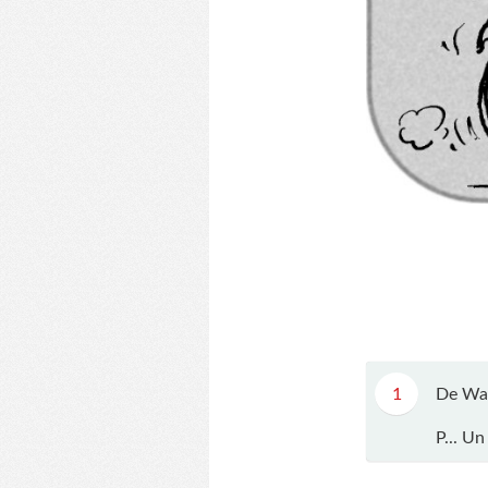
1
De Wa
P... Un