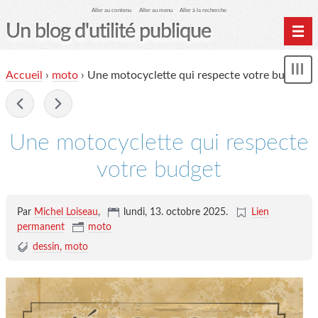
Aller au contenu
Aller au menu
Aller à la recherche
Un blog d'utilité publique
Contactez-moi
Accueil
›
moto
›
Une motocyclette qui respecte votre budget
Mon
le Glob qui nuisait grave
le
me
-
site officiel
Page de liens
Une motocyclette qui respecte
le blog des origines
votre budget
Par
Michel Loiseau
,
lundi, 13. octobre 2025
.
Lien
permanent
moto
dessin
moto