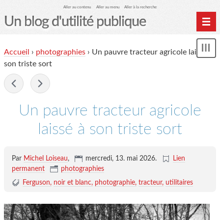
Aller au contenu
Aller au menu
Aller à la recherche
Un blog d'utilité publique
Contactez-moi
Accueil
›
photographies
›
Un pauvre tracteur agricole laissé à
Mon
le Glob qui nuisait grave
le
son triste sort
me
site officiel
-
Page de liens
Un pauvre tracteur agricole
le blog des origines
laissé à son triste sort
Par
Michel Loiseau
,
mercredi, 13. mai 2026
.
Lien
permanent
photographies
Ferguson
noir et blanc
photographie
tracteur
utilitaires