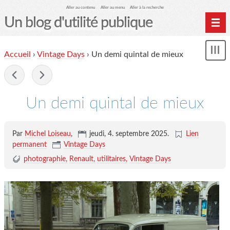
Aller au contenu
Aller au menu
Aller à la recherche
Un blog d'utilité publique
Contactez-moi
Accueil
›
Vintage Days
›
Un demi quintal de mieux
Mon
le Glob qui nuisait grave
le
me
-
site officiel
Page de liens
Un demi quintal de mieux
le blog des origines
Par
Michel Loiseau
,
jeudi, 4. septembre 2025
.
Lien
permanent
Vintage Days
photographie
Renault
utilitaires
Vintage Days