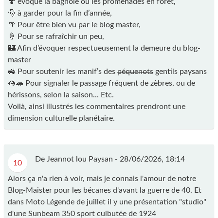
🍄 évoque la bagnole ou les promenades en forêt,
🎅 à garder pour la fin d’année,
🍺 Pour être bien vu par le blog master,
🍦 Pour se rafraîchir un peu,
🏰 Afin d’évoquer respectueusement la demeure du blog-
master
🚜 Pour soutenir les manif’s des
péquenots
gentils paysans
🦓🦔 Pour signaler le passage fréquent de zèbres, ou de
hérissons, selon la saison... Etc.
Voilà, ainsi illustrés les commentaires prendront une
dimension culturelle planétaire.
De Jeannot lou Paysan -
28/06/2026, 18:14
10
Alors ça n'a rien à voir, mais je connais l'amour de notre
Blog-Maister pour les bécanes d'avant la guerre de 40. Et
dans Moto Légende de juillet il y une présentation "studio"
d'une Sunbeam 350 sport culbutée de 1924