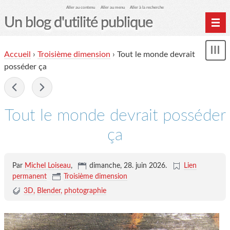
Aller au contenu
Aller au menu
Aller à la recherche
Un blog d'utilité publique
Contactez-moi
Accueil
›
Troisième dimension
›
Tout le monde devrait
Mon
le Glob qui nuisait grave
le
posséder ça
me
site officiel
-
Page de liens
Tout le monde devrait posséder
le blog des origines
ça
Par
Michel Loiseau
,
dimanche, 28. juin 2026
.
Lien
permanent
Troisième dimension
3D
Blender
photographie