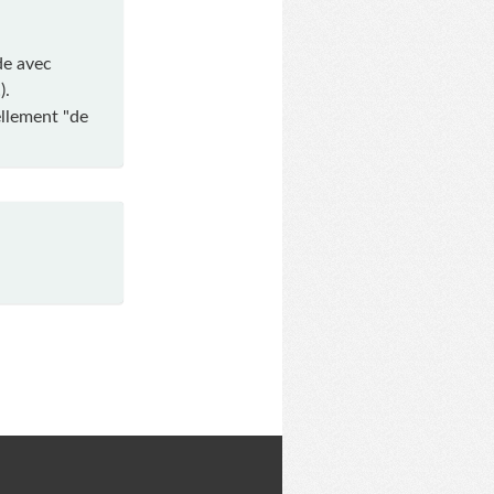
ude avec
).
tellement "de