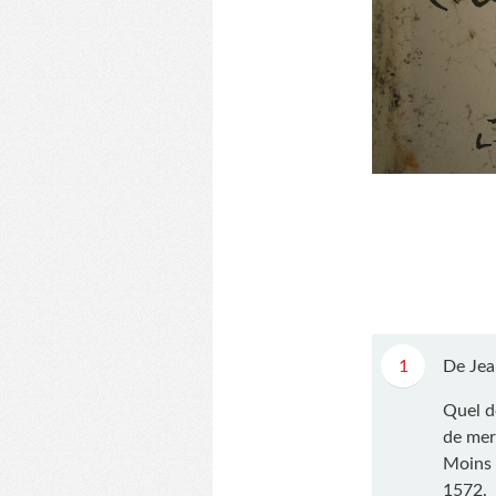
1
De Jea
Quel d
de merd
Moins 
1572.