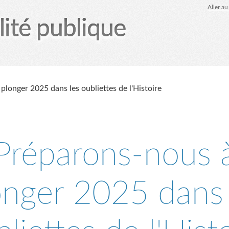
Aller a
lité publique
tez-moi
le Glob qui nuisait grave
site officiel
Page
plonger 2025 dans les oubliettes de l'Histoire
Préparons-nous 
onger 2025 dans 