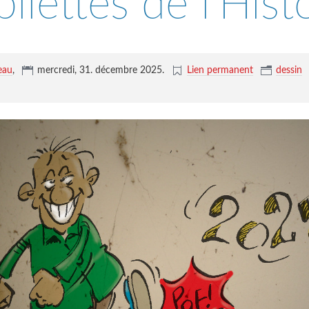
liettes de l'Hist
eau
,
mercredi, 31. décembre 2025
.
Lien permanent
dessin