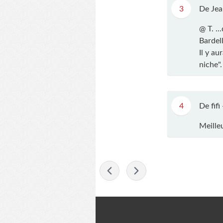
3
De Jea
@ T. ..
Bardell
Il y au
niche".
4
De fifi
Meille
-