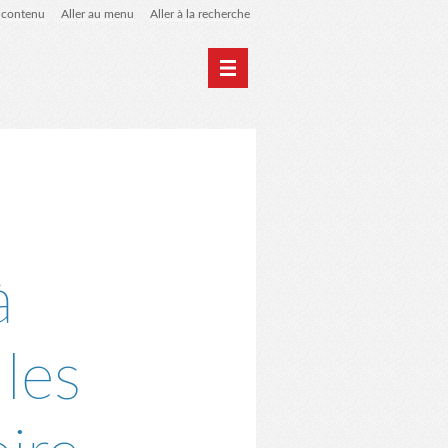
u contenu
Aller au menu
Aller à la recherche
 de liens
le blog des origines
à
les