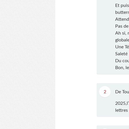
Et puis
butter
Attends
Pas de
Ah si,
global
Une Té
Saleté 
Du cou
Bon, l
2
De Tou
2025,l
lettres