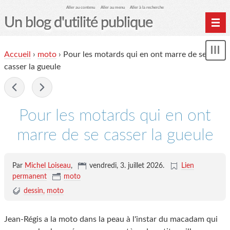
Aller au contenu
Aller au menu
Aller à la recherche
Un blog d'utilité publique
Contactez-moi
Accueil
›
moto
›
Pour les motards qui en ont marre de se
Mon
le Glob qui nuisait grave
le
casser la gueule
me
site officiel
-
Page de liens
Pour les motards qui en ont
le blog des origines
marre de se casser la gueule
Par
Michel Loiseau
,
vendredi, 3. juillet 2026
.
Lien
permanent
moto
dessin
moto
Jean-Régis a la moto dans la peau à l'instar du macadam qui