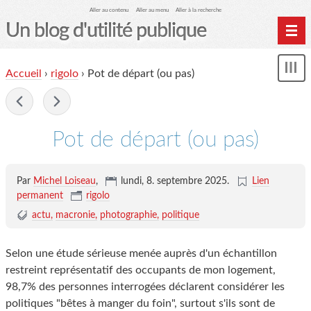
Aller au contenu
Aller au menu
Aller à la recherche
Un blog d'utilité publique
Contactez-moi
Accueil
›
rigolo
›
Pot de départ (ou pas)
Mon
le Glob qui nuisait grave
le
me
-
site officiel
Page de liens
Pot de départ (ou pas)
le blog des origines
Par
Michel Loiseau
,
lundi, 8. septembre 2025
.
Lien
permanent
rigolo
actu
macronie
photographie
politique
Selon une étude sérieuse menée auprès d'un échantillon
restreint représentatif des occupants de mon logement,
98,7% des personnes interrogées déclarent considérer les
politiques "bêtes à manger du foin", surtout s'ils sont de