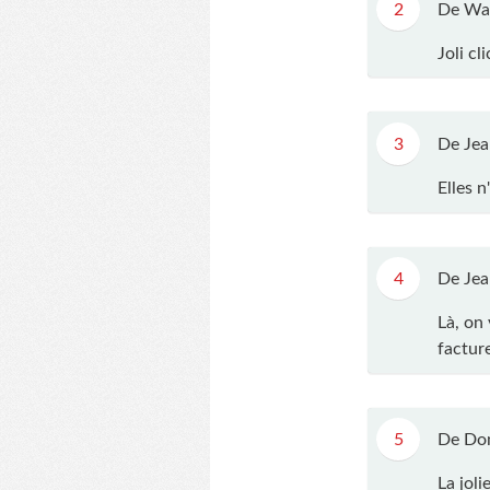
2
De Wa
Joli cl
3
De Jea
Elles n
4
De Jea
Là, on
factur
5
De Dom
La jol