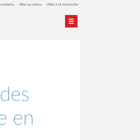
u contenu
Aller au menu
Aller à la recherche
 de liens
le blog des origines
 des
e en