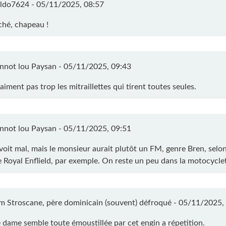
ldo7624 -
05/11/2025, 08:57
iché, chapeau !
nnot lou Paysan -
05/11/2025, 09:43
'aiment pas trop les mitraillettes qui tirent toutes seules.
nnot lou Paysan -
05/11/2025, 09:51
 voit mal, mais le monsieur aurait plutôt un FM, genre Bren, selo
e Royal Enflield, par exemple. On reste un peu dans la motocyclet
 Stroscane, père dominicain (souvent) défroqué -
05/11/2025,
ie dame semble toute émoustillée par cet engin a répetition.