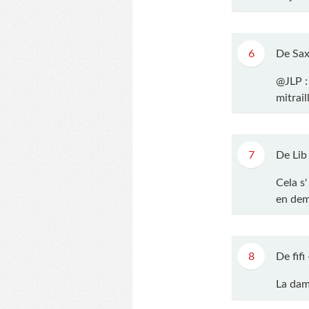
6
De Sax
@JLP : 
mitrail
7
De Lib
Cela s'
en demi
8
De fifi
La dam