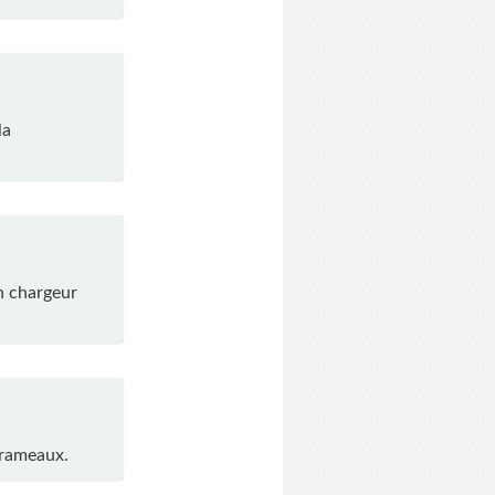
la
son chargeur
 rameaux.