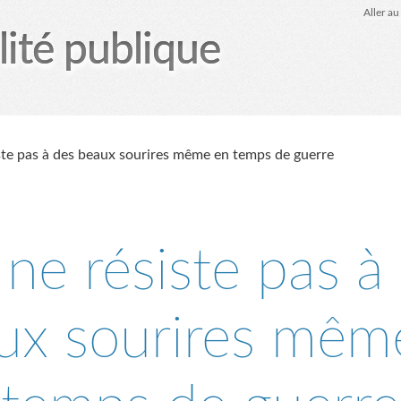
Aller a
lité publique
tez-moi
le Glob qui nuisait grave
site officiel
Page
ste pas à des beaux sourires même en temps de guerre
ne résiste pas à
ux sourires mêm