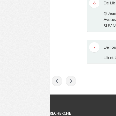
6
De Lib
@ Jea
Avouez
SUV Me
7
De Tou
Lib et
-
Menu
RECHERCHE