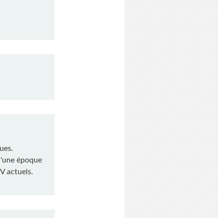
ues.
 d'une époque
V actuels.