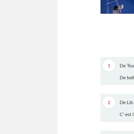
1
De Tou
De bel
2
De Lib
C' est 