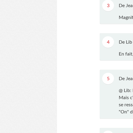
3
De Jea
Magnif
4
De Lib
En fai
5
De Jea
@ Lib:
Mais c
se res
"On" di