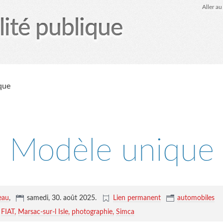
Aller a
lité publique
tez-moi
le Glob qui nuisait grave
site officiel
Page
que
Modèle unique
eau
,
samedi, 30. août 2025
.
Lien permanent
automobiles
FIAT
Marsac-sur-l Isle
photographie
Simca