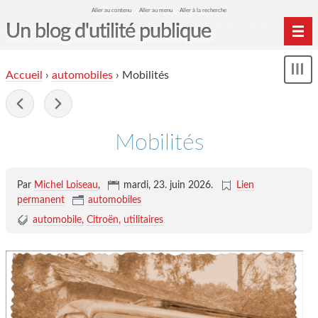
Aller au contenu
Aller au menu
Aller à la recherche
Un blog d'utilité publique
Contactez-moi
Accueil
›
automobiles
›
Mobilités
Mon
le Glob qui nuisait grave
le
me
-
site officiel
Page de liens
Mobilités
le blog des origines
Par
Michel Loiseau
,
mardi, 23. juin 2026
.
Lien
permanent
automobiles
automobile
Citroën
utilitaires