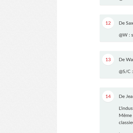
12
De Sax
@W : s
13
De Wa
@S/C : 
14
De Jea
L'indus
Même à
classi