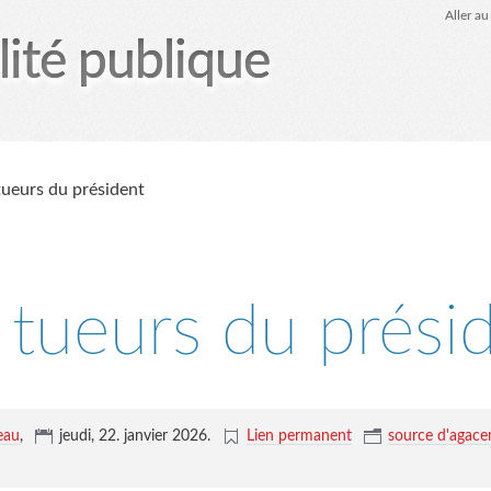
Aller a
lité publique
tez-moi
le Glob qui nuisait grave
site officiel
Page
tueurs du président
 tueurs du prési
eau
,
jeudi, 22. janvier 2026
.
Lien permanent
source d'agac