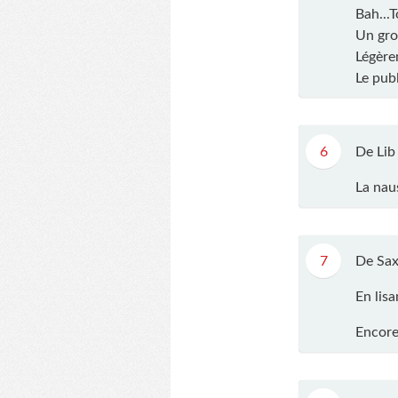
Bah...T
Un gros
Légère
Le pub
6
De Lib
La nau
7
De Sax
En lisa
Encore