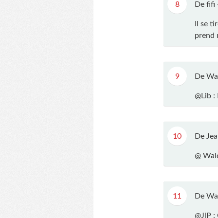
8
De fifi
Il se t
prend n
9
De Wa
@Lib :
10
De Jea
@ Wald
11
De Wa
@JlP : 