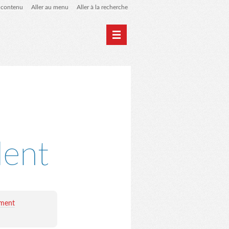
u contenu
Aller au menu
Aller à la recherche
 de liens
le blog des origines
dent
ement