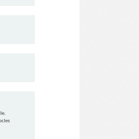
le.
ocles