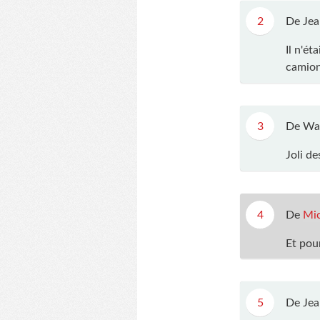
2
De Jea
Il n'ét
camion
3
De Wa
Joli de
4
De
Mic
Et pou
5
De Jea