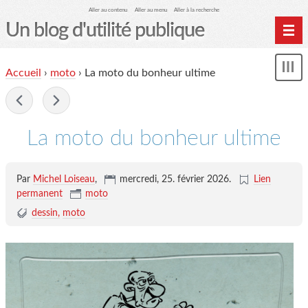
Aller au contenu
Aller au menu
Aller à la recherche
Un blog d'utilité publique
Contactez-moi
Accueil
›
moto
›
La moto du bonheur ultime
Mon
le Glob qui nuisait grave
le
me
-
site officiel
Page de liens
La moto du bonheur ultime
le blog des origines
Par
Michel Loiseau
,
mercredi, 25. février 2026
.
Lien
permanent
moto
dessin
moto