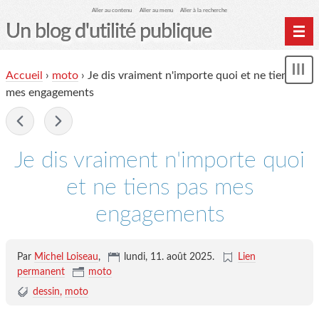
Aller au contenu
Aller au menu
Aller à la recherche
Un blog d'utilité publique
Contactez-moi
Accueil
›
moto
›
Je dis vraiment n'importe quoi et ne tiens pas
Mon
le Glob qui nuisait grave
le
mes engagements
me
site officiel
-
Page de liens
Je dis vraiment n'importe quoi
le blog des origines
et ne tiens pas mes
engagements
Par
Michel Loiseau
,
lundi, 11. août 2025
.
Lien
permanent
moto
dessin
moto