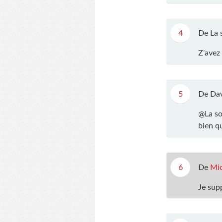
4
De La 
Z'avez
5
De Dav
@La so
bien qu
6
De
Mic
Je sup