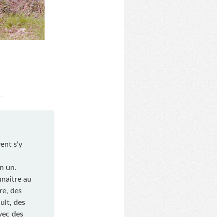
ent s'y
en un.
nnaître au
re, des
ult, des
vec des