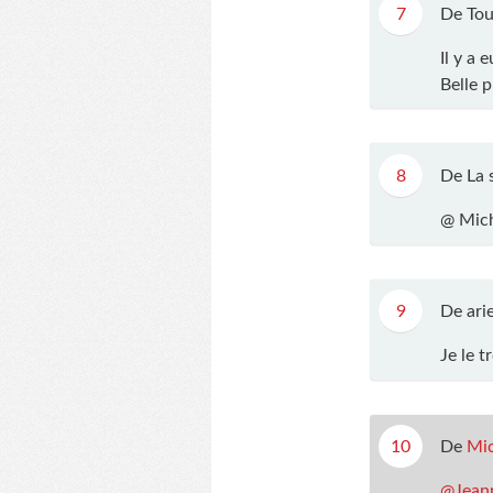
7
De Tou
Il y a 
Belle 
8
De La 
@ Mich
9
De arie
Je le t
10
De
Mic
@Jeann