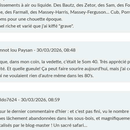
dissements à air ou liquide. Des Bautz, des Zetor, des Sam, des F
e, des Farmall, des Massey-Harris, Massey-Ferguson... Cub, Pony,
noms pour une chouette époque.
l riche et varié que j'ai kiffé "grave".
nnot lou Paysan -
30/03/2026, 08:48
que, dans mon coin, la vedette, c'était le Som 40. Très apprécié 
té. Et quelle gueule! Ça peut faire sourire aujourd'hui, mais j'ai
ui ne voulaient rien d'autre même dans les 80's.
ldo7624 -
30/03/2026, 08:59
sur le dernier commentaire d'hier : et c'est pas fini, vu le nombre
es lâchement abandonnées dans les sous-bois, et magnifiqueme
lisés par le blog-master ! Un sacré safari...