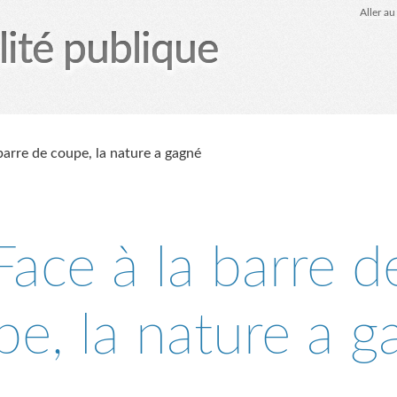
Aller a
lité publique
tez-moi
le Glob qui nuisait grave
site officiel
Page
barre de coupe, la nature a gagné
Face à la barre d
pe, la nature a g