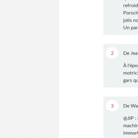
refroi
Porsch
jolis 
Un pane
2
De Jea
À l'épo
motrici
gars q
3
De Wa
@JlP : 
machin
immorta