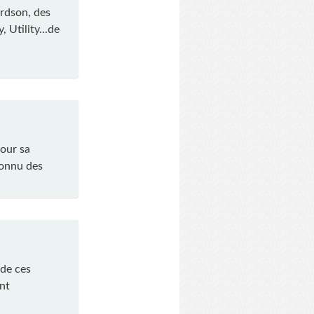
ordson, des
 Utility...de
pour sa
 connu des
 de ces
nt