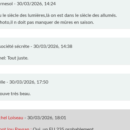
rnesol -
30/03/2026, 14:24
eu le siècle des lumières,là on est dans le siècle des allumés.
photo,il n doit pas manquer de mûres en saison.
société sécréte -
30/03/2026, 14:38
el: Tout juste.
lle -
30/03/2026, 17:50
rouve très beau.
hel Loiseau
-
30/03/2026, 18:01
ot lou Paysan :
Oui, un FU 235 probablement.