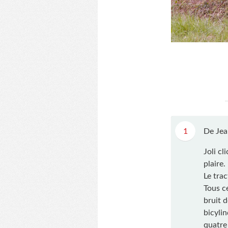
1
De Jea
Joli cl
plaire.
Le trac
Tous c
bruit 
bicyli
quatre