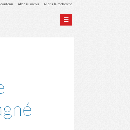
u contenu
Aller au menu
Aller à la recherche
 de liens
le blog des origines
e
agné