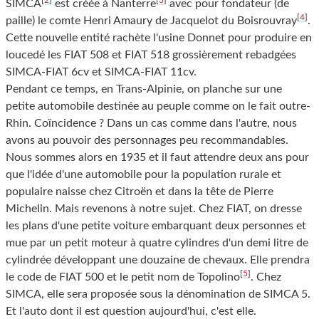
SIMCA
est créée à Nanterre
avec pour fondateur (de
[
4
]
paille) le comte Henri Amaury de Jacquelot du Boisrouvray
.
Cette nouvelle entité rachète l'usine Donnet pour produire en
loucedé les FIAT 508 et FIAT 518 grossièrement rebadgées
SIMCA-FIAT 6cv et SIMCA-FIAT 11cv.
Pendant ce temps, en Trans-Alpinie, on planche sur une
petite automobile destinée au peuple comme on le fait outre-
Rhin. Coïncidence ? Dans un cas comme dans l'autre, nous
avons au pouvoir des personnages peu recommandables.
Nous sommes alors en 1935 et il faut attendre deux ans pour
que l'idée d'une automobile pour la population rurale et
populaire naisse chez Citroën et dans la tête de Pierre
Michelin. Mais revenons à notre sujet. Chez FIAT, on dresse
les plans d'une petite voiture embarquant deux personnes et
mue par un petit moteur à quatre cylindres d'un demi litre de
cylindrée développant une douzaine de chevaux. Elle prendra
[
5
]
le code de FIAT 500 et le petit nom de Topolino
. Chez
SIMCA, elle sera proposée sous la dénomination de SIMCA 5.
Et l'auto dont il est question aujourd'hui, c'est elle.