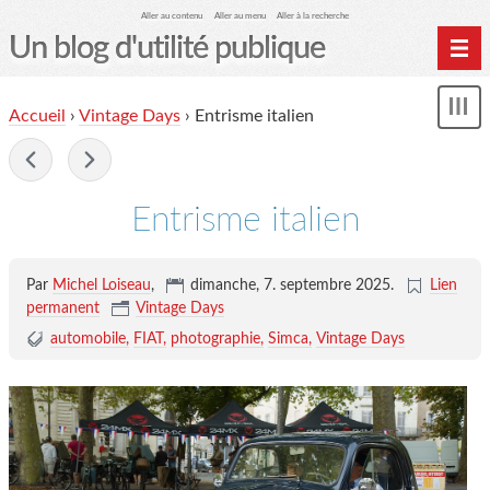
Aller au contenu
Aller au menu
Aller à la recherche
Un blog d'utilité publique
Contactez-moi
Accueil
›
Vintage Days
›
Entrisme italien
Mon
le Glob qui nuisait grave
le
me
-
site officiel
Page de liens
Entrisme italien
le blog des origines
Par
Michel Loiseau
,
dimanche, 7. septembre 2025
.
Lien
permanent
Vintage Days
automobile
FIAT
photographie
Simca
Vintage Days