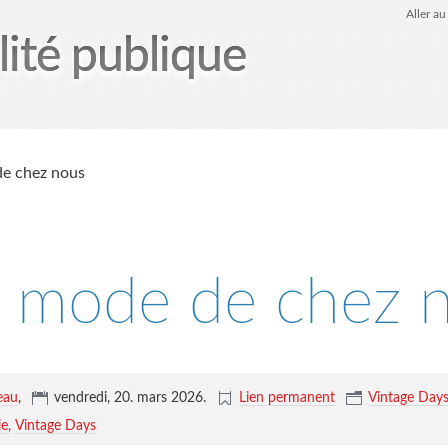
Aller a
lité publique
tez-moi
le Glob qui nuisait grave
site officiel
Page
de chez nous
a mode de chez 
eau
,
vendredi, 20. mars 2026
.
Lien permanent
Vintage Day
ie
Vintage Days