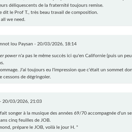
eurs déliquescents de la fraternité toujours remise.
dit le Prof T., très beau travail de composition.
 all we need.
nnot lou Paysan -
20/03/2026, 18:14
er power
n'a pas le même succès ici qu'en Californie (puis un peu 
ns.
dommage. J'ai toujours eu l'impression que c'était un sommet don
e cessons de dégringoler.
 -
20/03/2026, 21:03
fait songer à la musique des années 69/70 accompagnée d'un sep
dans cinq feuilles de JOB.
ond, prépare le JOB, voilà le jour H. "