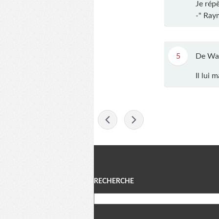
Je répè
-" Raym
5
De Wa
Il lui 
-
Menu
RECHERCHE