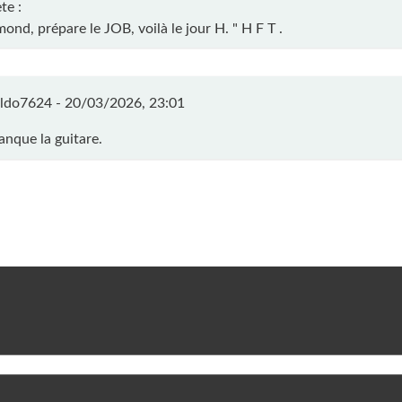
te :
ond, prépare le JOB, voilà le jour H. " H F T .
ldo7624 -
20/03/2026, 23:01
manque la guitare.