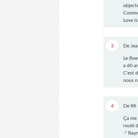
object
Comme 
Love is
3
De Jea
Le
flow
a 60 a
C'est 
nous n
4
De fifi
Ça me 
roulé 
-" Raym