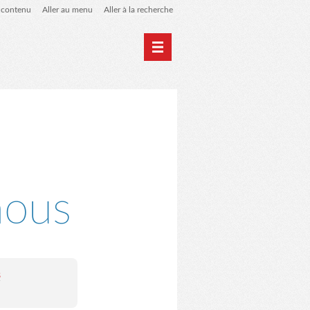
u contenu
Aller au menu
Aller à la recherche
 de liens
le blog des origines
nous
s