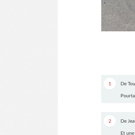
1
De Tou
Pourta
2
De Jea
Et une